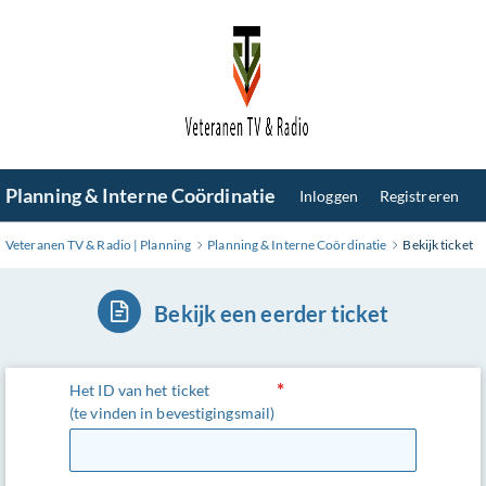
Ga
naar
hoofdinhoud
Planning & Interne Coördinatie
Inloggen
Registreren
Veteranen TV & Radio | Planning
Planning & Interne Coördinatie
Bekijk ticket
Bekijk een eerder ticket
Het ID van het ticket
(te vinden in bevestigingsmail)